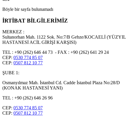
Böyle bir sayfa bulunamadı
İRTİBAT BİLGİLERİMİZ
MERKEZ :
Sultanorhan Mah. 1122 Sok. No:7/B Gebze/KOCAELİ (YÜZYIL
HASTANESİ ACİL GİRİŞİ KARŞISI)
TEL : +90 (262) 646 44 73 - FAX : +90 (262) 641 29 24
CEP:
0530 774 85 07
CEP:
0507 812 10 77
ŞUBE 1:
Osmanyılmaz Mah. İstanbul Cd. Cadde İstanbul Plaza No:28/D
(KONAK HASTANESİ YANI)
TEL : +90 (262) 646 26 96
CEP:
0530 774 85 07
CEP:
0507 812 10 77