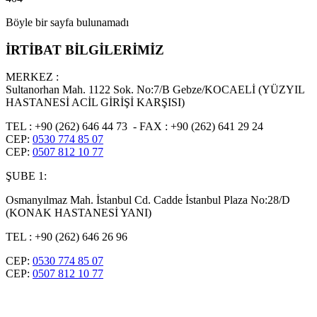
Böyle bir sayfa bulunamadı
İRTİBAT BİLGİLERİMİZ
MERKEZ :
Sultanorhan Mah. 1122 Sok. No:7/B Gebze/KOCAELİ (YÜZYIL
HASTANESİ ACİL GİRİŞİ KARŞISI)
TEL : +90 (262) 646 44 73 - FAX : +90 (262) 641 29 24
CEP:
0530 774 85 07
CEP:
0507 812 10 77
ŞUBE 1:
Osmanyılmaz Mah. İstanbul Cd. Cadde İstanbul Plaza No:28/D
(KONAK HASTANESİ YANI)
TEL : +90 (262) 646 26 96
CEP:
0530 774 85 07
CEP:
0507 812 10 77