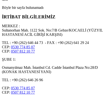
Böyle bir sayfa bulunamadı
İRTİBAT BİLGİLERİMİZ
MERKEZ :
Sultanorhan Mah. 1122 Sok. No:7/B Gebze/KOCAELİ (YÜZYIL
HASTANESİ ACİL GİRİŞİ KARŞISI)
TEL : +90 (262) 646 44 73 - FAX : +90 (262) 641 29 24
CEP:
0530 774 85 07
CEP:
0507 812 10 77
ŞUBE 1:
Osmanyılmaz Mah. İstanbul Cd. Cadde İstanbul Plaza No:28/D
(KONAK HASTANESİ YANI)
TEL : +90 (262) 646 26 96
CEP:
0530 774 85 07
CEP:
0507 812 10 77